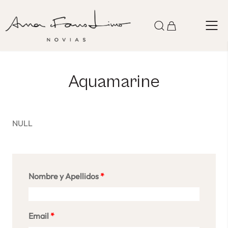
Skip
to
Open
content
the
search
form
Aquamarine
NULL
Nombre y Apellidos
*
Email
*